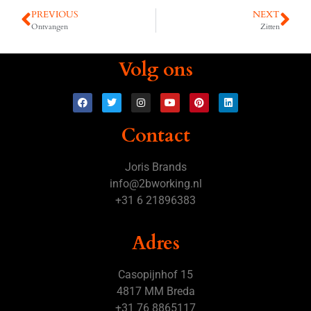
PREVIOUS
NEXT
Ontvangen
Zitten
Volg ons
Contact
Joris Brands
info@2bworking.nl
+31 6 21896383
Adres
Casopijnhof 15
4817 MM Breda
+31 76 8865117