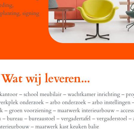
eding,
planting, signing
Wat wij leveren...
 kantoor – school meubilair – wachtkamer inrichting – pro
werkplek onderzoek – arbo onderzoek – arbo instellingen
ek – groen voorziening – maatwerk interieurbouw – acces
u – bureau – bureaustoel – vergadertafel – vergaderstoel – 
nterieurbouw – maatwerk kast keuken balie