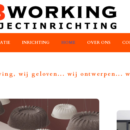
RATIE
INRICHTING
HOME
OVER ONS
CO
ng, wij geloven... wij ontwerpen... wi