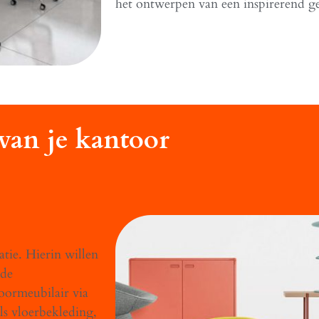
het ontwerpen van een inspirerend g
 van je kantoor
tie. Hierin willen
nde
oormeubilair via
s vloerbekleding,