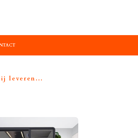
NTACT
j leveren...