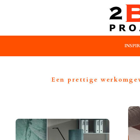
INSPI
Een prettige werkomgevi