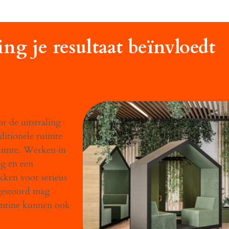
g je resultaat beïnvloedt
r de uitstraling
ditionele ruimte
ruimte. Werken in
ng en een
kken voor serieus
 gestoord mag
antine kunnen ook