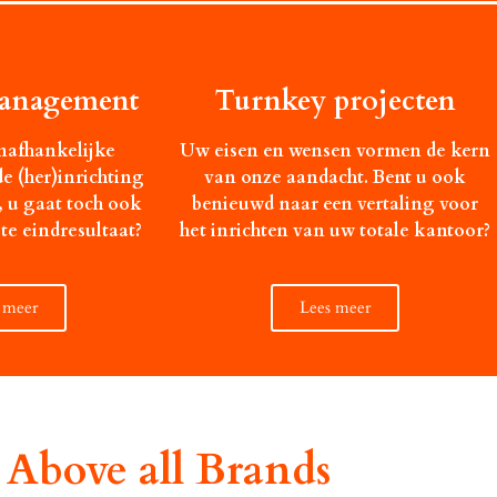
Management
Turnkey projecten
nafhankelijke
Uw eisen en wensen vormen de kern
de (her)inrichting
van onze aandacht. Bent u ook
 u gaat toch ook
benieuwd naar een vertaling voor
te eindresultaat?
het inrichten van uw totale kantoor?
 meer
Lees meer
Above all Brands