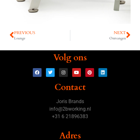
PREVIOUS
NEXT
Lounge
Ontvangen
Volg ons
Contact
Joris Brands
info@2bworking.nl
+31 6 21896383
Adres