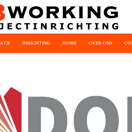
RATIE
INRICHTING
HOME
OVER ONS
CO